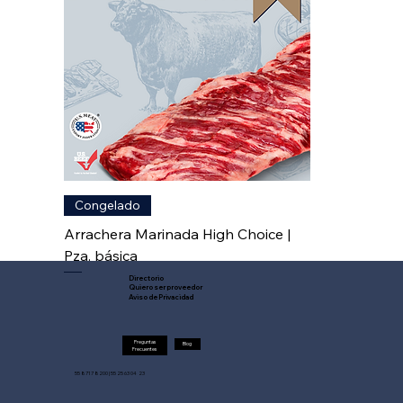
Congelado
Arrachera Marinada High Choice |
Pza. básica
Directorio
Quiero ser proveedor
Aviso de Privacidad
Preguntas
Blog
Frecuentes
55 8717 8200 | 55 25 63 04 23