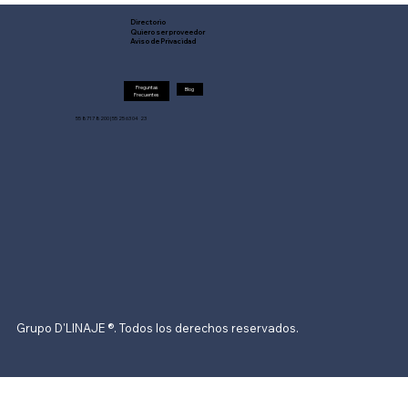
Directorio
Quiero ser proveedor
Aviso de Privacidad
Preguntas
Blog
Frecuentes
55 8717 8200 | 55 25 63 04 23
Grupo D'LINAJE ®. Todos los derechos reservados.