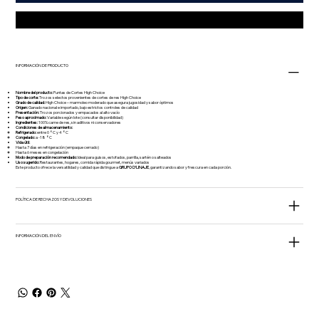
INFORMACIÓN DE PRODUCTO
Nombre del producto:
Puntas de Cortes High Choice
Tipo de corte:
Trozos selectos provenientes de cortes de res High Choice
Grado de calidad:
High Choice – marmoleo moderado que asegura jugosidad y sabor óptimos
Origen:
Ganado nacional e importado, bajo estrictos controles de calidad
Presentación:
Trozos porcionados y empacados al alto vacío
Peso aproximado:
Variable según lote (consultar disponibilidad)
Ingredientes:
100% carne de res, sin aditivos ni conservadores
Condiciones de almacenamiento:
Refrigerado:
entre 0 °C y 4 °C
Congelado:
a -18 °C
Vida útil:
Hasta 7 días en refrigeración (empaque cerrado)
Hasta 6 meses en congelación
Modo de preparación recomendado:
Ideal para guisos, estofados, parrilla, sartén o salteados
Uso sugerido:
Restaurantes, hogares, comida rápida gourmet, menús variados
Este producto ofrece la versatilidad y calidad que distingue a
GRUPO D’LINAJE
, garantizando sabor y frescura en cada porción.
POLÍTICA DE RECHAZOS Y DEVOLUCIONES
INFORMACIÓN DEL ENVÍO