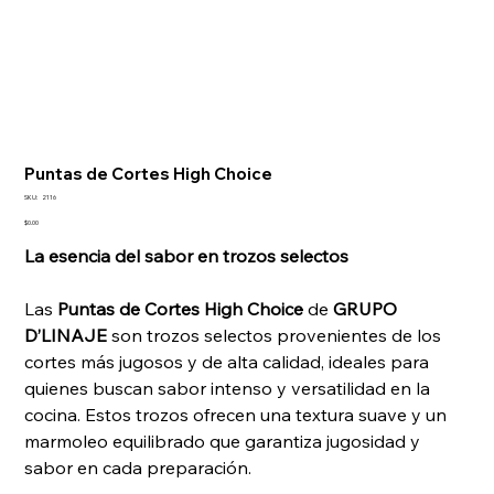
Puntas de Cortes High Choice
SKU
SKU:
2116
2116
Precio
$0.00
La esencia del sabor en trozos selectos
Las
Puntas de Cortes High Choice
de
GRUPO
D’LINAJE
son trozos selectos provenientes de los
cortes más jugosos y de alta calidad, ideales para
quienes buscan sabor intenso y versatilidad en la
cocina. Estos trozos ofrecen una textura suave y un
marmoleo equilibrado que garantiza jugosidad y
sabor en cada preparación.