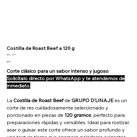
Costilla de Roast Beef a 120 g
SKU
SKU:
0217
0217
Precio
$0.00
Corte clásico para un sabor intenso y jugoso
Solicítalo directo por WhatsApp y te atendemos de
inmediato.
La
Costilla de Roast Beef
de
GRUPO D’LINAJE
es un
corte de res cuidadosamente seleccionado y
porcionado en piezas de
120 gramos
, perfecto para
preparaciones rápidas y versátiles. Ideal para rostizar,
asar o guisar, este corte ofrece un sabor profundo y