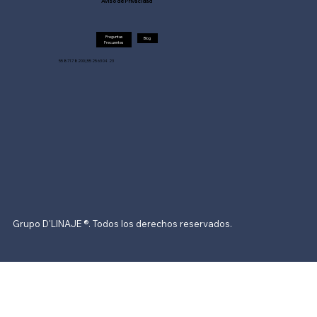
Aviso de Privacidad
Preguntas
Blog
Frecuentes
55 8717 8200 | 55 25 63 04 23
Grupo D'LINAJE ®. Todos los derechos reservados.