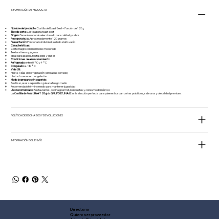
INFORMACIÓN DE PRODUCTO
Nombre del producto:
Costilla de Roast Beef – Porción de 120 g
Tipo de corte:
Costilla para roast beef
Origen:
Ganado nacional seleccionado para calidad y sabor
Peso por pieza:
Aproximadamente 120 gramos
Presentación:
Porcionado individual, sellado al alto vacío
Características:
Corte magro con marmoleo moderado
Textura tierna y jugosa
Ideal para asados, rostizados y guisos
Condiciones de almacenamiento:
Refrigerado:
entre 0 °C y 4 °C
Congelado:
a -18 °C
Vida útil:
Hasta 7 días en refrigeración (empaque cerrado)
Hasta 6 meses en congelación
Modo de preparación sugerido:
Rostizar, asar a la parrilla o guisar a fuego medio
Recomendado término medio para mantener jugosidad
Uso recomendado:
Restaurantes, cocina gourmet, banquetes y consumo doméstico
La
Costilla de Roast Beef 120 g
de
GRUPO D’LINAJE
es la elección perfecta para quienes buscan cortes prácticos, sabrosos y de calidad premium.
POLÍTICA DE RECHAZOS Y DEVOLUCIONES
INFORMACIÓN DEL ENVÍO
Directorio
Quiero ser proveedor