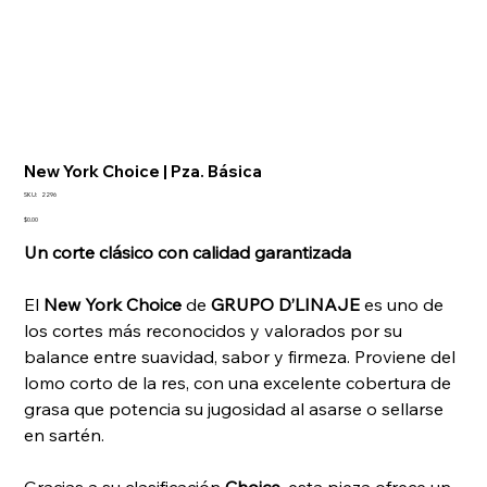
New York Choice | Pza. Básica
SKU
SKU:
2296
2296
Precio
$0.00
Un corte clásico con calidad garantizada
El
New York Choice
de
GRUPO D’LINAJE
es uno de
los cortes más reconocidos y valorados por su
balance entre suavidad, sabor y firmeza. Proviene del
lomo corto de la res, con una excelente cobertura de
grasa que potencia su jugosidad al asarse o sellarse
en sartén.