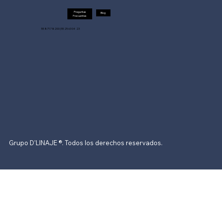
Preguntas
Blog
Frecuentes
55 8717 8200 | 55 25 63 04 23
Grupo D'LINAJE ®. Todos los derechos reservados.